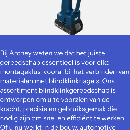
Bij Archey weten we dat het juiste
gereedschap essentieel is voor elke
montageklus, vooral bij het verbinden van
materialen met blindklinknagels. Ons
assortiment blindklinkgereedschap is
ontworpen om u te voorzien van de
kracht, precisie en gebruiksgemak die
nodig zijn om snel en efficiënt te werken.
Of u nu werkt in de bouw, automotive