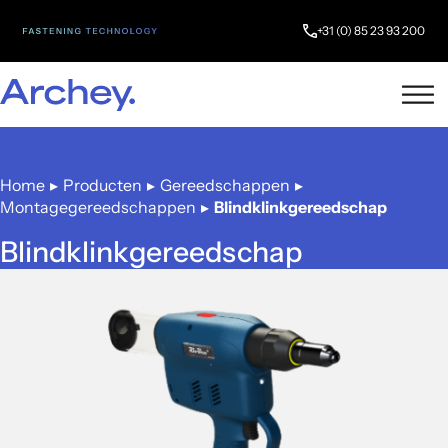
+31 (0) 85 23 93 200
Home
▸
Producten
▸
Gereedschappen
▸
Montagegereedschappen
▸
Blindklinkgereedschap
Blindklinkgereedschap