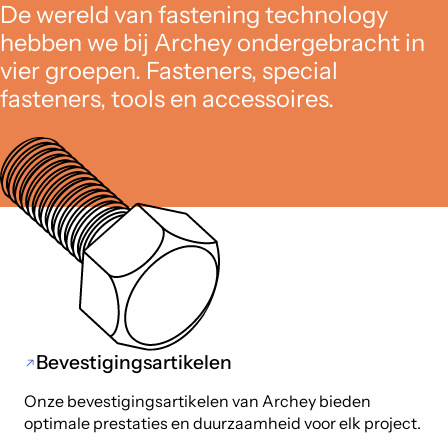
De wereld van fastening technology
hebben we bij Archey ondergebracht in
vier groepen. Fasteners, special
fasteners, tools en accessoires.
Bevestigingsartikelen
Onze bevestigingsartikelen van Archey bieden
optimale prestaties en duurzaamheid voor elk project.