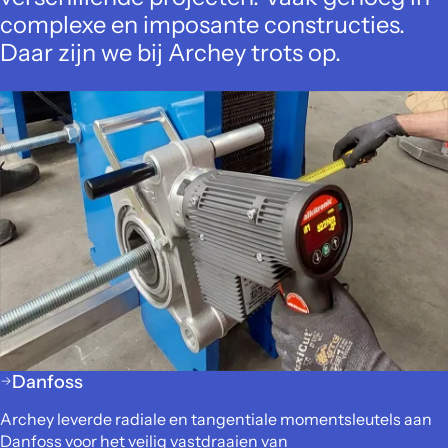
complexe en imposante constructies.
Daar zijn we bij Archey trots op.
Danfoss
Archey leverde radiale en tangentiale momentsleutels aan
Danfoss voor het veilig vastdraaien van