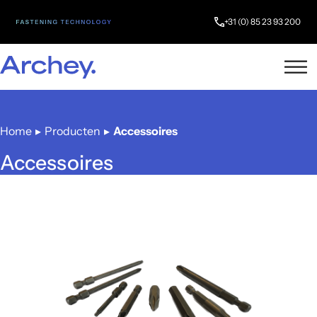
+31 (0) 85 23 93 200
Home
▸
Producten
▸
Accessoires
Accessoires