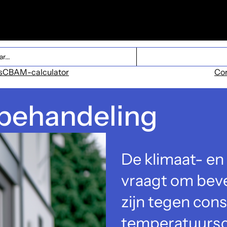
ent
s
CBAM-calculator
Co
tbehandeling
De klimaat- en
vraagt om beve
zijn tegen cons
temperatuursc