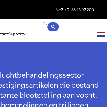
+31 (0) 85 23 93 200
ntact
Support
 luchtbehandelingssector
stigingsartikelen die bestand
tante blootstelling aan vocht,
hommelingen en trillingen.