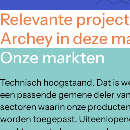
Relevante projec
Archey in deze m
Onze markten
Technisch hoogstaand. Dat is w
een passende gemene deler van
sectoren waarin onze producte
worden toegepast. Uiteenlope