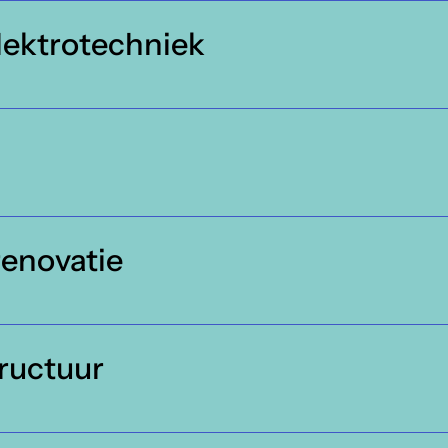
elektrotechniek
enovatie
ructuur