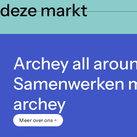
deze markt
Archey all arou
Samenwerken 
archey
Meer over ons