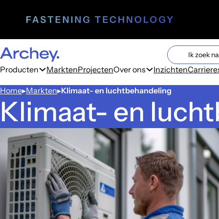
Search cont
Search
Producten
Markten
Projecten
Over ons
Inzichten
Carriere
Home
Markten
Klimaat- en luchtbehandeling
Klimaat- en luch