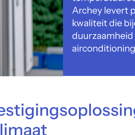
Archey levert 
kwaliteit die b
duurzaamheid 
airconditioning
stigingsoplossin
limaat