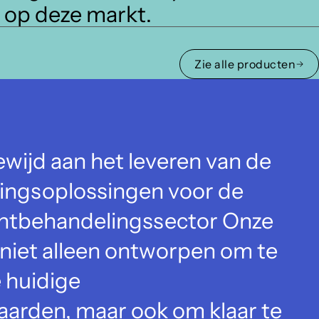
n op deze markt.
Zie alle producten
ewijd aan het leveren van de
ingsoplossingen voor de
chtbehandelingssector Onze
 niet alleen ontworpen om te
 huidige
aarden, maar ook om klaar te