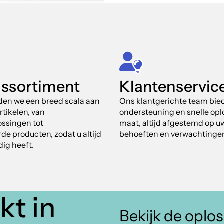
assortiment
Klantenservic
eden we een breed scala aan
Ons klantgerichte team bied
rtikelen, van
ondersteuning en snelle op
ssingen tot
maat, altijd afgestemd op u
de producten, zodat u altijd
behoeften en verwachtinge
dig heeft.
kt in
Bekijk de oplo