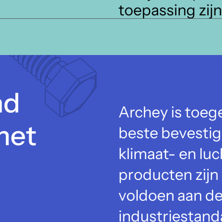
toepassing zij
nd
Archey is toeg
met
beste bevestig
klimaat- en lu
producten zijn
voldoen aan de
industriestand