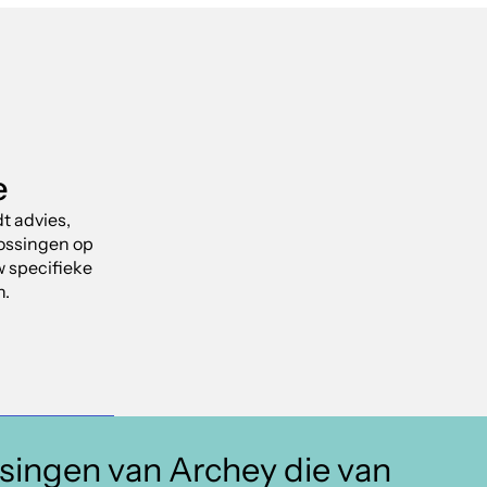
e
t advies,
lossingen op
w specifieke
n.
ssingen van Archey die van