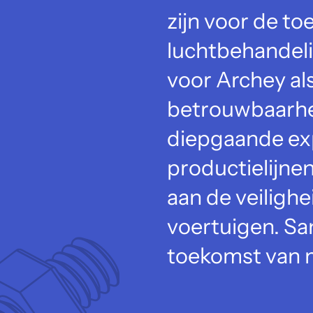
zijn voor de t
luchtbehandeli
voor Archey als
betrouwbaarhei
diepgaande exp
productielijne
aan de veilighe
voertuigen. S
toekomst van m