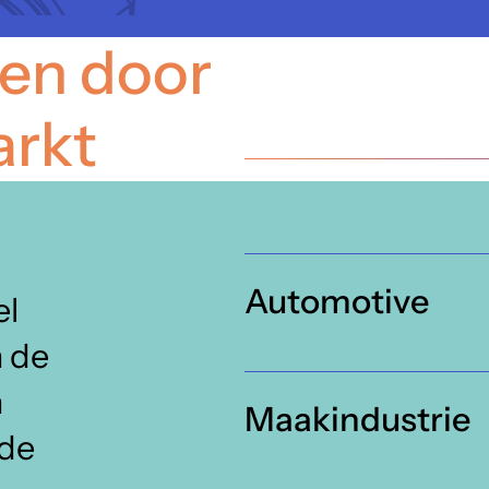
ten door
arkt
Automotive
el
 de
n
Maakindustrie
nde