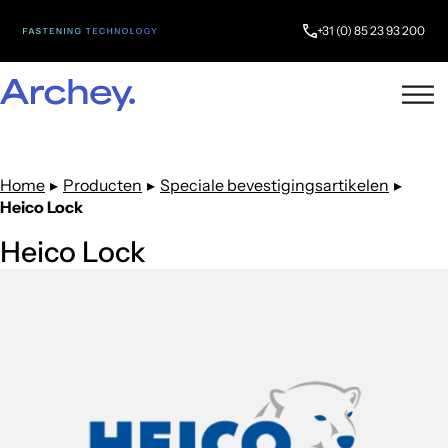
+31 (0) 85 23 93 200
Home
▸
Producten
▸
Speciale bevestigingsartikelen
▸
Heico Lock
Heico Lock