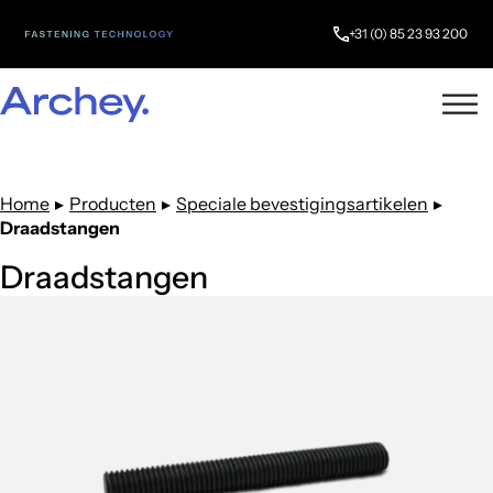
+31 (0) 85 23 93 200
Home
▸
Producten
▸
Speciale bevestigingsartikelen
▸
Draadstangen
Draadstangen